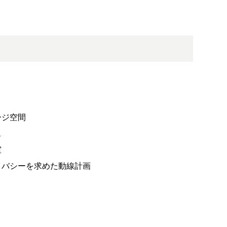
ージ空間
ス
室
イバシーを求めた動線計画