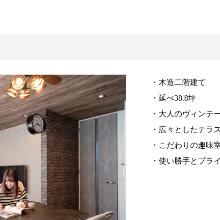
・木造二階建て
・延べ38.8坪
・大人のヴィンテ
・広々としたテラ
・こだわりの趣味
・使い勝手とプラ