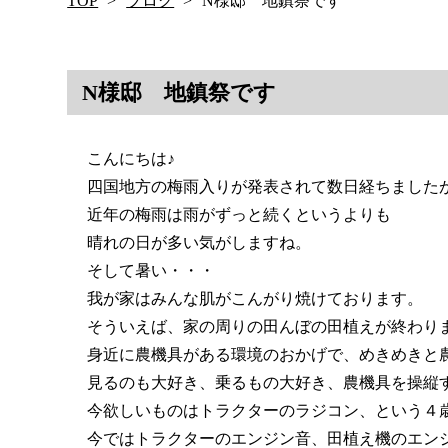
TOP
ブログ
N様邸 地鎮祭です
N様邸 地鎮祭です
こんにちは♪
四国地方の梅雨入りが発表されて数日経ちました
近年の梅雨は雨がずっと続くというよりも
晴れの日が多い気がしますね。
そして暑い・・・
我が家はみんな肌がこんがり焼けております。
そういえば、家の周りの田んぼの田植えが終わり
身近に農機具がある環境のおかげで、めきめきと
見るのも大好き、乗るもの大好き、農機具を操縦
今欲しいものはトラクターのラジコン、という４
今ではトラクターのエンジン音、田植え機のエン